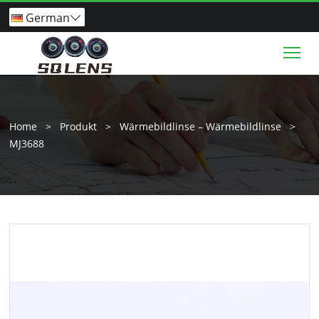
German

Tog
Home
>
Produkt
>
Wärmebildlinse – Wärmebildlinse
>
MJ3688