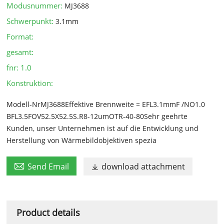
Modusnummer:
MJ3688
Schwerpunkt:
3.1mm
Format:
gesamt:
fnr:
1.0
Konstruktion:
Modell-NrMJ3688Effektive Brennweite = EFL3.1mmF /NO1.0
BFL3.5FOV52.5X52.5S.R8-12umOTR-40-80Sehr geehrte
Kunden, unser Unternehmen ist auf die Entwicklung und
Herstellung von Wärmebildobjektiven spezia

Send Email
download attachment

Product details